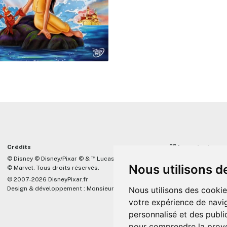
Crédits
☝🏼 Important
™
© Disney © Disney/Pixar © &
Lucasfilm LTD
DisneyPixar.fr est 
Nous utilisons d
© Marvel. Tous droits réservés.
lié de quelque mani
Company, Pixar, Dis
© 2007-2026 DisneyPixar.fr
associés. Toute de
Design & développement :
MonsieurPaul
Nous utilisons des cookie
Pixar sera ignorée.
votre expérience de navig
personnalisé et des public
pour comprendre la prove