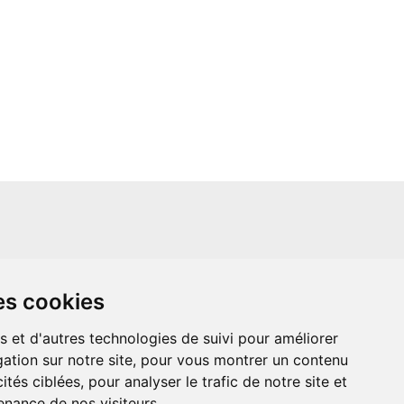
un site indépendant et n'est en aucun cas
es cookies
ère que ce soit avec The Walt Disney
ney Enterprises, Inc ou leurs dérivés ou
mande adressée aux studios Disney ou
s et d'autres technologies de suivi pour améliorer
 Merci de votre compréhension.
ation sur notre site, pour vous montrer un contenu
ités ciblées, pour analyser le trafic de notre site et
nance de nos visiteurs.