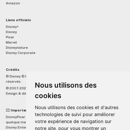
Amazon
Liens officiels
Disney+
Disney
Pixar
Marvel
Disneynature
Disney Corporate
Crédits
™
© Disney © Disney/Pixar © &
Lucasfilm LTD © Marvel. Tous droits
réservés.
Nous utilisons des
© 2007-2026 DisneyPixar.fr
Design & développement :
MonsieurPaul
cookies
Nous utilisons des cookies et d'autres
☝🏼 Important
technologies de suivi pour améliorer
DisneyPixar.fr est un site indépendant et n'est en aucun cas lié de
votre expérience de navigation sur
quelque manière que ce soit avec The Walt Disney Company, Pixar,
Disney Enterprises, Inc ou leurs dérivés ou associés. Toute demande
notre site, pour vous montrer un