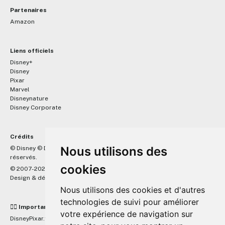
Partenaires
Amazon
Liens officiels
Disney+
Disney
Pixar
Marvel
Disneynature
Disney Corporate
Crédits
™
Nous utilisons des
© Disney © Disney/Pixar © &
Lucasfilm LTD © Marvel. Tous droits
réservés.
cookies
© 2007-2026 DisneyPixar.fr
Design & développement :
MonsieurPaul
Nous utilisons des cookies et d'autres
technologies de suivi pour améliorer
☝🏼 Important
votre expérience de navigation sur
DisneyPixar.fr est un site indépendant et n'est en aucun cas lié de