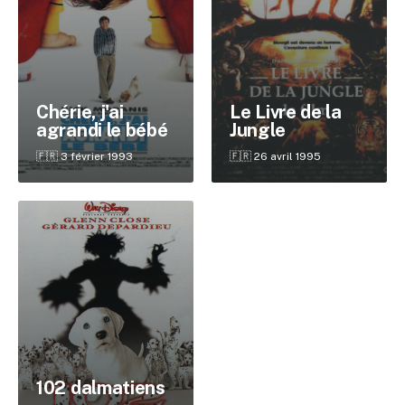
Chérie, j'ai
Le Livre de la
agrandi le bébé
Jungle
🇫🇷 3 février 1993
🇫🇷 26 avril 1995
✕
Reche
102 dalmatiens