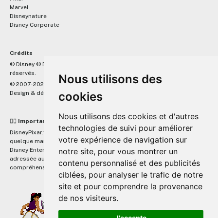
Marvel
Disneynature
Disney Corporate
Crédits
™
© Disney © Disney/Pixar © &
Lucasfilm LTD © Marvel. Tous droits
réservés.
Nous utilisons des
© 2007-2026 DisneyPixar.fr
cookies
Design & développement :
MonsieurPaul
Nous utilisons des cookies et d'autres
☝🏼 Important
technologies de suivi pour améliorer
DisneyPixar.fr est un site indépendant et n'est en aucun cas lié de
votre expérience de navigation sur
quelque manière que ce soit avec The Walt Disney Company, Pixar,
notre site, pour vous montrer un
Disney Enterprises, Inc ou leurs dérivés ou associés. Toute demande
adressée aux studios Disney ou Pixar sera ignorée. Merci de votre
contenu personnalisé et des publicités
compréhension.
ciblées, pour analyser le trafic de notre
site et pour comprendre la provenance
de nos visiteurs.
J'accepte