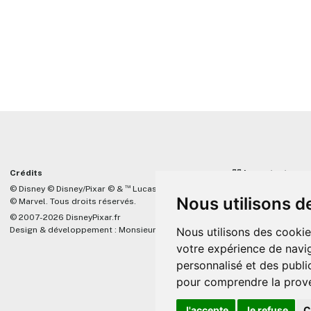
Crédits
☝🏼 Important
™
© Disney © Disney/Pixar © &
Lucasfilm LTD
DisneyPixar.fr est 
Nous utilisons d
© Marvel. Tous droits réservés.
lié de quelque mani
Company, Pixar, Dis
© 2007-2026 DisneyPixar.fr
associés. Toute de
Design & développement :
MonsieurPaul
Nous utilisons des cookie
Pixar sera ignorée.
votre expérience de navig
personnalisé et des public
pour comprendre la prove
J'accepte
Je refuse
C