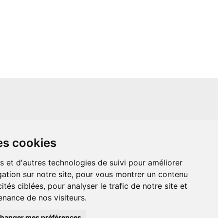
un site indépendant et n'est en aucun cas
es cookies
ère que ce soit avec The Walt Disney
ney Enterprises, Inc ou leurs dérivés ou
mande adressée aux studios Disney ou
s et d'autres technologies de suivi pour améliorer
 Merci de votre compréhension.
ation sur notre site, pour vous montrer un contenu
ités ciblées, pour analyser le trafic de notre site et
nance de nos visiteurs.
hanger mes préférences