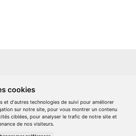
un site indépendant et n'est en aucun cas
es cookies
ère que ce soit avec The Walt Disney
ney Enterprises, Inc ou leurs dérivés ou
mande adressée aux studios Disney ou
s et d'autres technologies de suivi pour améliorer
 Merci de votre compréhension.
ation sur notre site, pour vous montrer un contenu
ités ciblées, pour analyser le trafic de notre site et
nance de nos visiteurs.