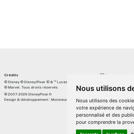
Crédits
☝🏼 Important
™
© Disney © Disney/Pixar © &
Lucasfilm LTD
DisneyPixar.fr est 
Nous utilisons d
© Marvel. Tous droits réservés.
lié de quelque mani
Company, Pixar, Dis
© 2007-2026 DisneyPixar.fr
associés. Toute de
Design & développement :
MonsieurPaul
Nous utilisons des cookie
Pixar sera ignorée.
votre expérience de navig
personnalisé et des public
pour comprendre la prove