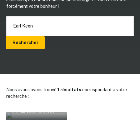
forcément votre bonheur !
Rechercher
Nous avons avons trouvé
1 résultats
correspondant à votre
recherche :
Cendrillon
🇫🇷 22 décembre 1950
✕
Reche