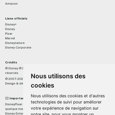
Amazon
Liens officiels
Disney+
Disney
Pixar
Marvel
Disneynature
Disney Corporate
Crédits
™
© Disney © Disney/Pixar © &
Lucasfilm LTD © Marvel. Tous droits
réservés.
Nous utilisons des
© 2007-2026 DisneyPixar.fr
Design & développement :
MonsieurPaul
cookies
Nous utilisons des cookies et d'autres
☝🏼 Important
technologies de suivi pour améliorer
DisneyPixar.fr est un site indépendant et n'est en aucun cas lié de
votre expérience de navigation sur
quelque manière que ce soit avec The Walt Disney Company, Pixar,
Disney Enterprises, Inc ou leurs dérivés ou associés. Toute demande
notre site, pour vous montrer un