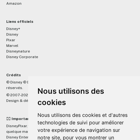
Amazon
Liens officiels
Disney+
Disney
Pixar
Marvel
Disneynature
Disney Corporate
Crédits
™
© Disney © Disney/Pixar © &
Lucasfilm LTD © Marvel. Tous droits
réservés.
Nous utilisons des
© 2007-2026 DisneyPixar.fr
cookies
Design & développement :
MonsieurPaul
Nous utilisons des cookies et d'autres
☝🏼 Important
technologies de suivi pour améliorer
DisneyPixar.fr est un site indépendant et n'est en aucun cas lié de
votre expérience de navigation sur
quelque manière que ce soit avec The Walt Disney Company, Pixar,
notre site, pour vous montrer un
Disney Enterprises, Inc ou leurs dérivés ou associés. Toute demande