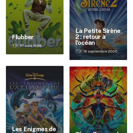
La Petite Sirène
2 : retour à
Flubber
l'océan
er
🇫🇷 1
avril 1998
🇫🇷 19 septembre 2000
✕
Les Énigmes de