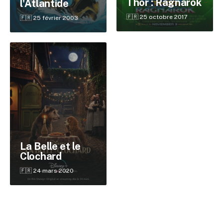
Thor : Ragnarok
l'Atlantide
Reche
🇫🇷 25 octobre 2017
🇫🇷 25 février 2003
La Belle et le
Clochard
🇫🇷 24 mars 2020