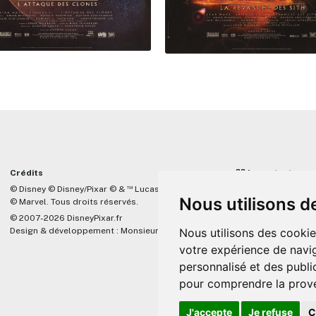
Crédits
☝🏼 Important
™
© Disney © Disney/Pixar © &
Lucasfilm LTD
DisneyPixar.fr est 
Nous utilisons d
© Marvel. Tous droits réservés.
lié de quelque mani
Company, Pixar, Dis
© 2007-2026 DisneyPixar.fr
associés. Toute de
Nous utilisons des cookie
Design & développement :
MonsieurPaul
Pixar sera ignorée.
votre expérience de navig
personnalisé et des public
pour comprendre la prove
J'accepte
Je refuse
C