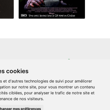
un site indépendant et n'est en aucun cas
es cookies
ère que ce soit avec The Walt Disney
ney Enterprises, Inc ou leurs dérivés ou
mande adressée aux studios Disney ou
s et d'autres technologies de suivi pour améliorer
 Merci de votre compréhension.
ation sur notre site, pour vous montrer un contenu
ités ciblées, pour analyser le trafic de notre site et
nance de nos visiteurs.
hanger mes préférences