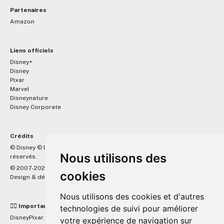
Partenaires
Amazon
Liens officiels
Disney+
Disney
Pixar
Marvel
Disneynature
Disney Corporate
Crédits
™
© Disney © Disney/Pixar © &
Lucasfilm LTD © Marvel. Tous droits
Nous utilisons des
réservés.
© 2007-2026 DisneyPixar.fr
cookies
Design & développement :
MonsieurPaul
Nous utilisons des cookies et d'autres
☝🏼 Important
technologies de suivi pour améliorer
DisneyPixar.fr est un site indépendant et n'est en aucun cas lié de
votre expérience de navigation sur