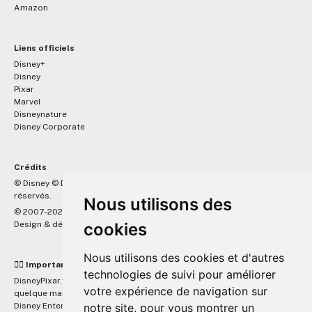
Amazon
Liens officiels
Disney+
Disney
Pixar
Marvel
Disneynature
Disney Corporate
Crédits
™
© Disney © Disney/Pixar © &
Lucasfilm LTD © Marvel. Tous droits
réservés.
Nous utilisons des
© 2007-2026 DisneyPixar.fr
Design & développement :
MonsieurPaul
cookies
Nous utilisons des cookies et d'autres
☝🏼 Important
technologies de suivi pour améliorer
DisneyPixar.fr est un site indépendant et n'est en aucun cas lié de
votre expérience de navigation sur
quelque manière que ce soit avec The Walt Disney Company, Pixar,
Disney Enterprises, Inc ou leurs dérivés ou associés. Toute demande
notre site, pour vous montrer un