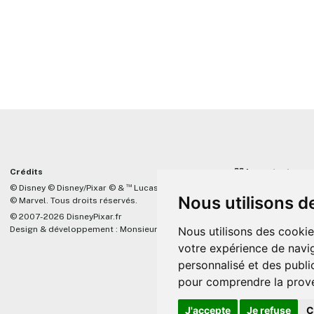
Crédits
☝🏼 Important
™
© Disney © Disney/Pixar © &
Lucasfilm LTD
DisneyPixar.fr est 
Nous utilisons d
© Marvel. Tous droits réservés.
lié de quelque mani
Company, Pixar, Dis
© 2007-2026 DisneyPixar.fr
associés. Toute de
Design & développement :
MonsieurPaul
Nous utilisons des cookie
Pixar sera ignorée.
votre expérience de navig
personnalisé et des public
pour comprendre la prove
J'accepte
Je refuse
C