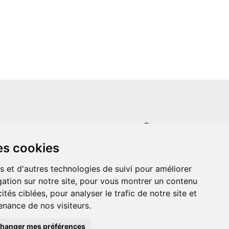
un site indépendant et n'est en aucun cas
es cookies
ère que ce soit avec The Walt Disney
ney Enterprises, Inc ou leurs dérivés ou
mande adressée aux studios Disney ou
s et d'autres technologies de suivi pour améliorer
 Merci de votre compréhension.
ation sur notre site, pour vous montrer un contenu
ités ciblées, pour analyser le trafic de notre site et
nance de nos visiteurs.
hanger mes préférences