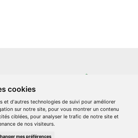
un site indépendant et n'est en aucun cas
es cookies
ère que ce soit avec The Walt Disney
ney Enterprises, Inc ou leurs dérivés ou
mande adressée aux studios Disney ou
s et d'autres technologies de suivi pour améliorer
 Merci de votre compréhension.
ation sur notre site, pour vous montrer un contenu
ités ciblées, pour analyser le trafic de notre site et
nance de nos visiteurs.
hanger mes préférences