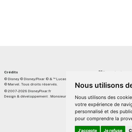
Crédits
☝🏼 Important
™
© Disney © Disney/Pixar © &
Lucasfilm LTD
DisneyPixar.fr est 
Nous utilisons d
© Marvel. Tous droits réservés.
lié de quelque mani
Company, Pixar, Dis
© 2007-2026 DisneyPixar.fr
associés. Toute de
Design & développement :
MonsieurPaul
Nous utilisons des cookie
Pixar sera ignorée.
votre expérience de navig
personnalisé et des public
pour comprendre la prove
J'accepte
Je refuse
C