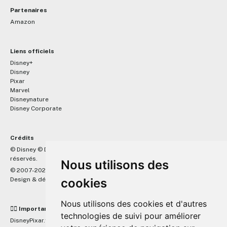
Partenaires
Amazon
Liens officiels
Disney+
Disney
Pixar
Marvel
Disneynature
Disney Corporate
Crédits
™
© Disney © Disney/Pixar © &
Lucasfilm LTD © Marvel. Tous droits
réservés.
Nous utilisons des
© 2007-2026 DisneyPixar.fr
Design & développement :
cookies
MonsieurPaul
Nous utilisons des cookies et d'autres
☝🏼 Important
technologies de suivi pour améliorer
DisneyPixar.fr est un site indépendant et n'est en aucun cas lié de