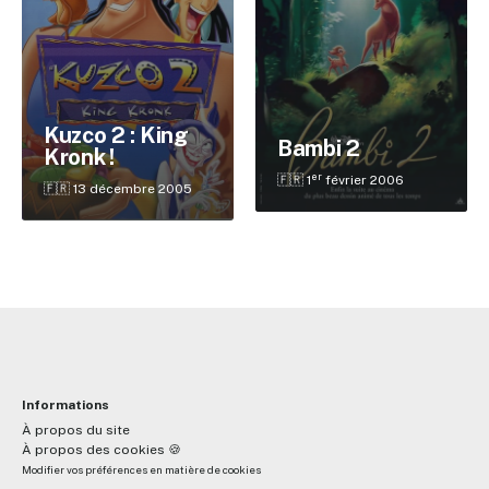
✕
Kuzco 2 : King
Bambi 2
Kronk !
Reche
er
🇫🇷 1
février 2006
🇫🇷 13 décembre 2005
Informations
À propos du site
À propos des cookies 🍪
Modifier vos préférences en matière de cookies