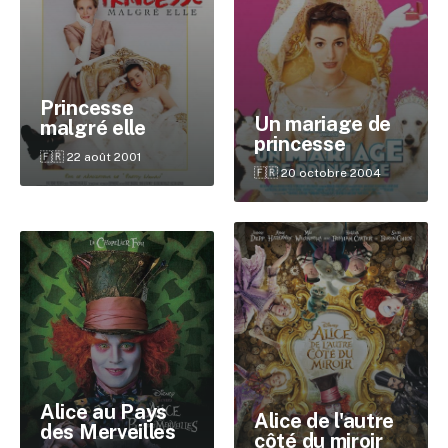
Princesse
Un mariage de
malgré elle
princesse
🇫🇷 22 août 2001
🇫🇷 20 octobre 2004
✕
Reche
Alice au Pays
Alice de l'autre
des Merveilles
côté du miroir