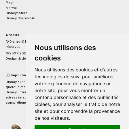
Pixar
Marvel
Disneynature
Disney Corporate
Crédits
™
© Disney © Disney/Pixar © &
Lucasfilm LTD © Marvel. Tous droits
Nous utilisons des
réservés.
© 2007-2026 DisneyPixar.fr
cookies
Design & développement :
MonsieurPaul
Nous utilisons des cookies et d'autres
☝🏼 Important
technologies de suivi pour améliorer
DisneyPixar.fr est un site indépendant et n'est en aucun cas lié de
votre expérience de navigation sur
quelque manière que ce soit avec The Walt Disney Company, Pixar,
notre site, pour vous montrer un
Disney Enterprises, Inc ou leurs dérivés ou associés. Toute demande
contenu personnalisé et des publicités
adressée aux studios Disney ou Pixar sera ignorée. Merci de votre
compréhension.
ciblées, pour analyser le trafic de notre
site et pour comprendre la provenance
de nos visiteurs.