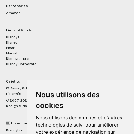
Partenaires
Amazon
Liens officiels
Disney+
Disney
Pixar
Marvel
Disneynature
Disney Corporate
Crédits
™
© Disney © Disney/Pixar © &
Lucasfilm LTD © Marvel. Tous droits
Nous utilisons des
réservés.
© 2007-2026 DisneyPixar.fr
cookies
Design & développement :
MonsieurPaul
Nous utilisons des cookies et d'autres
☝🏼 Important
technologies de suivi pour améliorer
DisneyPixar.fr est un site indépendant et n'est en aucun cas lié de
votre expérience de navigation sur