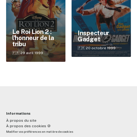
✕
Le Roi Lion 2 :
Inspecteur
l'honneur de la
Gadget
tribu
Reche
🇫🇷 20 octobre 1999
🇫🇷 29 avril 1999
Informations
À propos du site
À propos des cookies 🍪
Modifier vos préférences en matière de cookies