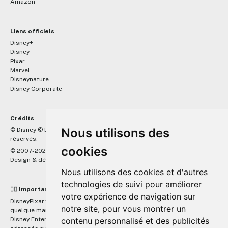
Amazon
Liens officiels
Disney+
Disney
Pixar
Marvel
Disneynature
Disney Corporate
Crédits
™
Nous utilisons des
© Disney © Disney/Pixar © &
Lucasfilm LTD © Marvel. Tous droits
réservés.
cookies
© 2007-2026 DisneyPixar.fr
Design & développement :
MonsieurPaul
Nous utilisons des cookies et d'autres
technologies de suivi pour améliorer
☝🏼 Important
votre expérience de navigation sur
DisneyPixar.fr est un site indépendant et n'est en aucun cas lié de
notre site, pour vous montrer un
quelque manière que ce soit avec The Walt Disney Company, Pixar,
contenu personnalisé et des publicités
Disney Enterprises, Inc ou leurs dérivés ou associés. Toute demande