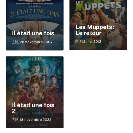
Les Muppets :
Le retour
Il était une fois
🇫🇷 2 mai 2012
🇫🇷 28 novembre 2007
✕
Reche
Il était une fois
2
🇫🇷 18 novembre 2022