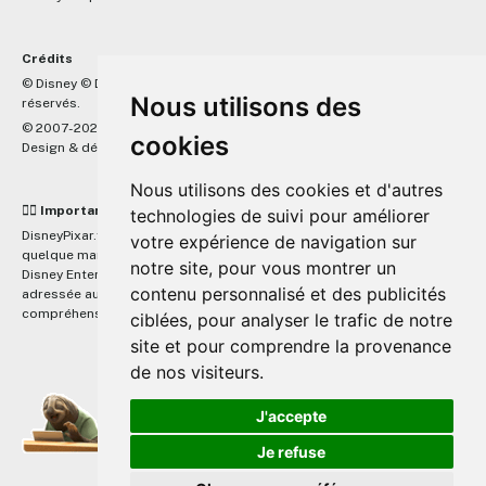
Crédits
™
© Disney © Disney/Pixar © &
Lucasfilm LTD © Marvel. Tous droits
Nous utilisons des
réservés.
© 2007-2026 DisneyPixar.fr
cookies
Design & développement :
MonsieurPaul
Nous utilisons des cookies et d'autres
☝🏼 Important
technologies de suivi pour améliorer
DisneyPixar.fr est un site indépendant et n'est en aucun cas lié de
votre expérience de navigation sur
quelque manière que ce soit avec The Walt Disney Company, Pixar,
notre site, pour vous montrer un
Disney Enterprises, Inc ou leurs dérivés ou associés. Toute demande
contenu personnalisé et des publicités
adressée aux studios Disney ou Pixar sera ignorée. Merci de votre
compréhension.
ciblées, pour analyser le trafic de notre
site et pour comprendre la provenance
de nos visiteurs.
J'accepte
Je refuse