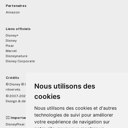
Partenaires
Amazon
Liens officiels
Disney+
Disney
Pixar
Marvel
Disneynature
Disney Corporate
Crédits
™
Nous utilisons des
© Disney © Disney/Pixar © &
Lucasfilm LTD © Marvel. Tous droits
réservés.
cookies
© 2007-2026 DisneyPixar.fr
Design & développement :
MonsieurPaul
Nous utilisons des cookies et d'autres
technologies de suivi pour améliorer
☝🏼 Important
votre expérience de navigation sur
DisneyPixar.fr est un site indépendant et n'est en aucun cas lié de