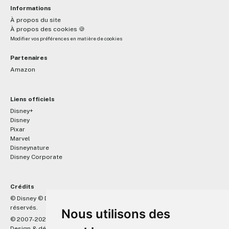
Informations
À propos du site
À propos des cookies 🍪
Modifier vos préférences en matière de cookies
Partenaires
Amazon
Liens officiels
Disney+
Disney
Pixar
Marvel
Disneynature
Disney Corporate
Crédits
™
© Disney © Disney/Pixar © &
Lucasfilm LTD © Marvel. Tous droits
réservés.
Nous utilisons des
© 2007-2026 DisneyPixar.fr
Design & développement :
MonsieurPaul