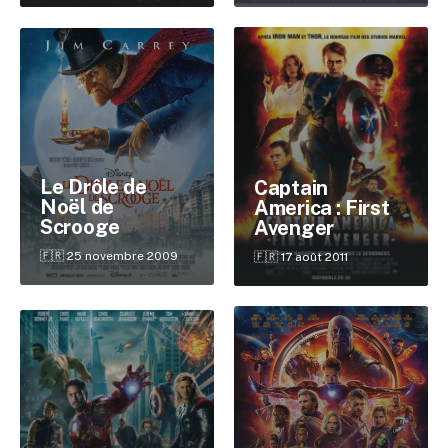
Le Drôle de
Captain
Noël de
America : First
Scrooge
Avenger
🇫🇷 25 novembre 2009
🇫🇷 17 août 2011
✕
Reche