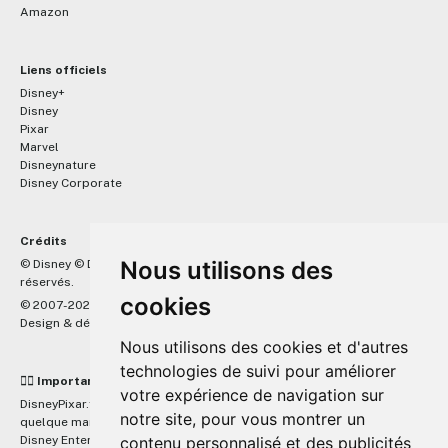
Amazon
Liens officiels
Disney+
Disney
Pixar
Marvel
Disneynature
Disney Corporate
Crédits
™
Nous utilisons des
© Disney © Disney/Pixar © &
Lucasfilm LTD © Marvel. Tous droits
réservés.
cookies
© 2007-2026 DisneyPixar.fr
Design & développement :
MonsieurPaul
Nous utilisons des cookies et d'autres
technologies de suivi pour améliorer
☝🏼 Important
votre expérience de navigation sur
DisneyPixar.fr est un site indépendant et n'est en aucun cas lié de
notre site, pour vous montrer un
quelque manière que ce soit avec The Walt Disney Company, Pixar,
Disney Enterprises, Inc ou leurs dérivés ou associés. Toute demande
contenu personnalisé et des publicités