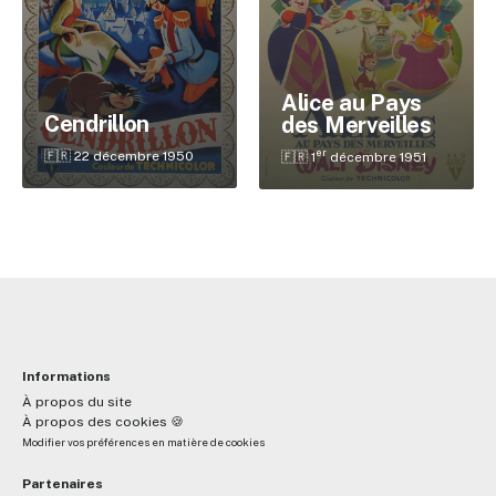
✕
Alice au Pays
Cendrillon
des Merveilles
Reche
er
🇫🇷 22 décembre 1950
🇫🇷 1
décembre 1951
Informations
À propos du site
À propos des cookies 🍪
Modifier vos préférences en matière de cookies
Partenaires