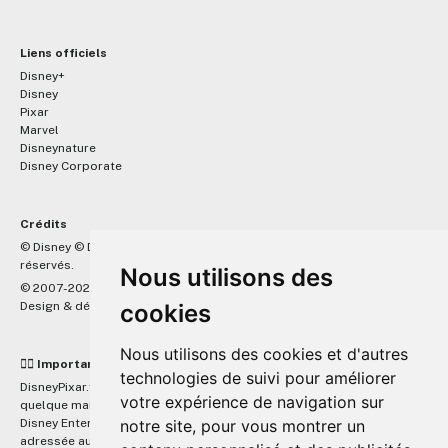
Liens officiels
Disney+
Disney
Pixar
Marvel
Disneynature
Disney Corporate
Crédits
™
© Disney © Disney/Pixar © &
Lucasfilm LTD © Marvel. Tous droits
réservés.
Nous utilisons des
© 2007-2026 DisneyPixar.fr
Design & développement :
MonsieurPaul
cookies
Nous utilisons des cookies et d'autres
☝🏼 Important
technologies de suivi pour améliorer
DisneyPixar.fr est un site indépendant et n'est en aucun cas lié de
votre expérience de navigation sur
quelque manière que ce soit avec The Walt Disney Company, Pixar,
Disney Enterprises, Inc ou leurs dérivés ou associés. Toute demande
notre site, pour vous montrer un
adressée aux studios Disney ou Pixar sera ignorée. Merci de votre