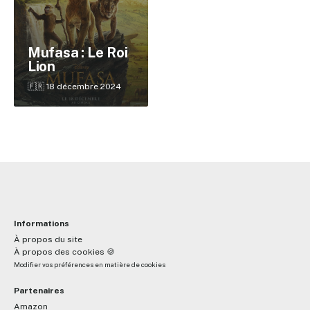
Mufasa : Le Roi
✕
Lion
🇫🇷 18 décembre 2024
Reche
Informations
À propos du site
À propos des cookies 🍪
Modifier vos préférences en matière de cookies
Partenaires
Amazon