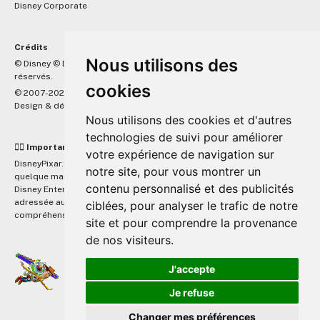
Disney Corporate
Crédits
Nous utilisons des
™
© Disney © Disney/Pixar © &
Lucasfilm LTD © Marvel. Tous droits
réservés.
cookies
© 2007-2026 DisneyPixar.fr
Design & développement :
MonsieurPaul
Nous utilisons des cookies et d'autres
technologies de suivi pour améliorer
☝🏼 Important
votre expérience de navigation sur
DisneyPixar.fr est un site indépendant et n'est en aucun cas lié de
notre site, pour vous montrer un
quelque manière que ce soit avec The Walt Disney Company, Pixar,
contenu personnalisé et des publicités
Disney Enterprises, Inc ou leurs dérivés ou associés. Toute demande
adressée aux studios Disney ou Pixar sera ignorée. Merci de votre
ciblées, pour analyser le trafic de notre
compréhension.
site et pour comprendre la provenance
de nos visiteurs.
J'accepte
Je refuse
Changer mes préférences