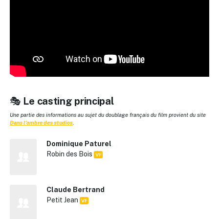
🎭
Le casting principal
Une partie des informations au sujet du doublage français du film provient du site
Dans l'ombre des studios
.
Dominique Paturel
Robin des Bois
VF
Claude Bertrand
Petit Jean
VF