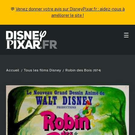
💬
Venez donner votre avis sur DisneyPixar.fr : aidez-nous à
améliorer le site !
☰
Accueil
Tous les films Disney
Robin des Bois
(1974)