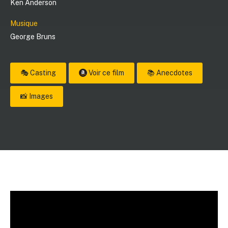
Ken Anderson
Musique
George Bruns
🎭 Casting
Voir ce film
📚 Anecdotes
📸 Images