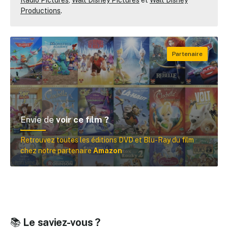
Radio Pictures
,
Walt Disney Pictures
et
Walt Disney
Productions
.
Envie de
voir ce film ?
Retrouvez toutes les éditions DVD et Blu-Ray du film
chez notre partenaire
Amazon
📚
Le saviez-vous ?