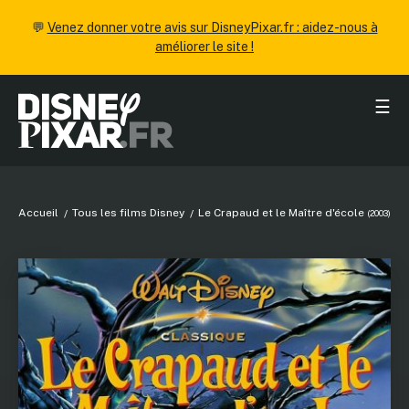
💬
Venez donner votre avis sur DisneyPixar.fr : aidez-nous à
améliorer le site !
☰
Accueil
Tous les films Disney
Le Crapaud et le Maître d'école
(2003)