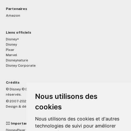
Partenaires
Amazon
Liens officiels
Disney+
Disney
Pixar
Marvel
Disneynature
Disney Corporate
Crédits
™
© Disney © Disney/Pixar © &
Lucasfilm LTD © Marvel. Tous droits
Nous utilisons des
réservés.
© 2007-2026 DisneyPixar.fr
cookies
Design & développement :
MonsieurPaul
Nous utilisons des cookies et d'autres
☝🏼 Important
technologies de suivi pour améliorer
DisneyPixar.fr est un site indépendant et n'est en aucun cas lié de