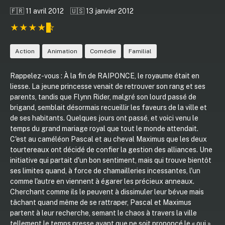
🇫🇷 11 avril 2012
🇺🇸 13 janvier 2012
Action
Animation
Comédie
Familial
Rappelez-vous : À la fin de RAIPONCE, le royaume était en
liesse. La jeune princesse venait de retrouver son rang et ses
parents, tandis que Flynn Rider, malgré son lourd passé de
brigand, semblait désormais recueillir les faveurs de la ville et
de ses habitants. Quelques jours ont passé, et voici venu le
temps du grand mariage royal que tout le monde attendait.
C'est au caméléon Pascal et au cheval Maximus que les deux
tourtereaux ont décidé de confier la gestion des alliances. Une
initiative qui partait d'un bon sentiment, mais qui trouve bientôt
ses limites quand, à force de chamailleries incessantes, l'un
comme l'autre en viennent à égarer les précieux anneaux.
Cherchant comme ils le peuvent à dissimuler leur bévue mais
tâchant quand même de se rattraper, Pascal et Maximus
partent à leur recherche, semant le chaos à travers la ville
tellement le temps presse avant que ne soit prononcé le « oui »