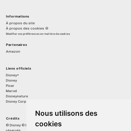
Informations
À propos du site
À propos des cookies 🍪
Modifier vos préférences en matière de cookies
Partenaires
Amazon
Liens officiels
Disney+
Disney
Pixar
Marvel
Disneynature
Disney Corporate
Nous utilisons des
Crédits
cookies
™
© Disney © Disney/Pixar © &
Lucasfilm LTD © Marvel. Tous droits
réservés.