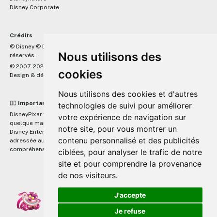
Disney Corporate
Crédits
™
© Disney © Disney/Pixar © &
Lucasfilm LTD © Marvel. Tous droits
Nous utilisons des
réservés.
© 2007-2026 DisneyPixar.fr
cookies
Design & développement :
MonsieurPaul
Nous utilisons des cookies et d'autres
☝🏼 Important
technologies de suivi pour améliorer
DisneyPixar.fr est un site indépendant et n'est en aucun cas lié de
votre expérience de navigation sur
quelque manière que ce soit avec The Walt Disney Company, Pixar,
notre site, pour vous montrer un
Disney Enterprises, Inc ou leurs dérivés ou associés. Toute demande
contenu personnalisé et des publicités
adressée aux studios Disney ou Pixar sera ignorée. Merci de votre
compréhension.
ciblées, pour analyser le trafic de notre
site et pour comprendre la provenance
de nos visiteurs.
J'accepte
Je refuse