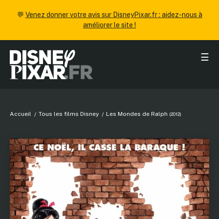
💬
Venez donner votre avis sur DisneyPixar.fr : aidez-nous à
améliorer le site !
☰
Accueil
Tous les films Disney
Les Mondes de Ralph
(2012)