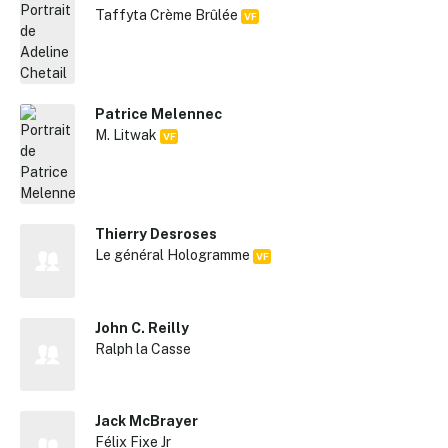
Taffyta Crème Brûlée
VF
Patrice Melennec
M. Litwak
VF
Thierry Desroses
Le général Hologramme
VF
John C. Reilly
Ralph la Casse
Jack McBrayer
Félix Fixe Jr