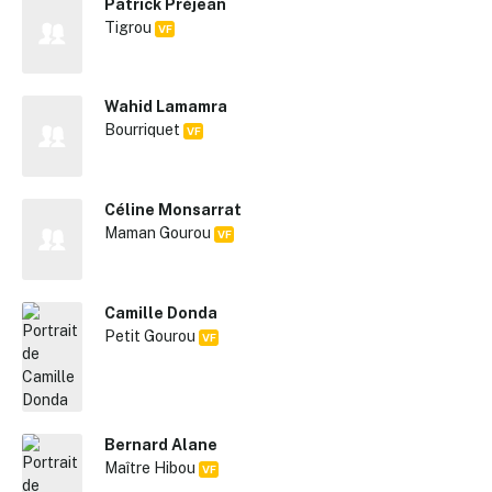
Patrick Préjean
Tigrou
VF
Wahid Lamamra
Bourriquet
VF
Céline Monsarrat
Maman Gourou
VF
Camille Donda
Petit Gourou
VF
Bernard Alane
Maître Hibou
VF