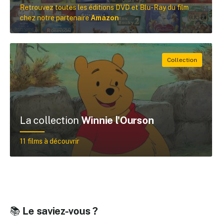
Retrouvez toutes les éditions DVD et Blu-Ray du film
chez notre partenaire
Amazon
La collection
Winnie l'Ourson
11 films à découvrir
📚
Le saviez-vous ?