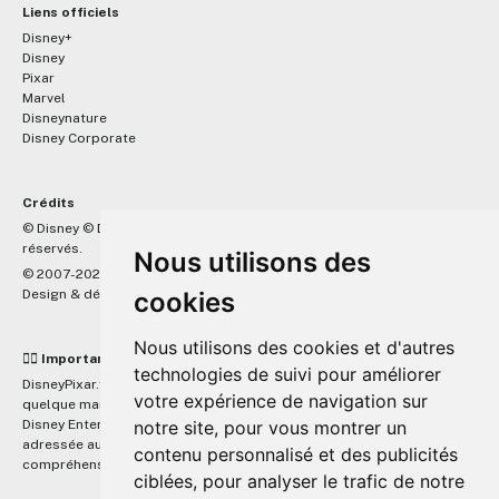
Liens officiels
Disney+
Disney
Pixar
Marvel
Disneynature
Disney Corporate
Crédits
™
© Disney © Disney/Pixar © &
Lucasfilm LTD © Marvel. Tous droits
réservés.
Nous utilisons des
© 2007-2026 DisneyPixar.fr
Design & développement :
MonsieurPaul
cookies
Nous utilisons des cookies et d'autres
☝🏼 Important
technologies de suivi pour améliorer
DisneyPixar.fr est un site indépendant et n'est en aucun cas lié de
votre expérience de navigation sur
quelque manière que ce soit avec The Walt Disney Company, Pixar,
Disney Enterprises, Inc ou leurs dérivés ou associés. Toute demande
notre site, pour vous montrer un
adressée aux studios Disney ou Pixar sera ignorée. Merci de votre
contenu personnalisé et des publicités
compréhension.
ciblées, pour analyser le trafic de notre