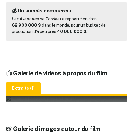
💰 Un succès commercial
Les Aventures de Porcinet
a rapporté environ
62 900 000 $
dans le monde, pour un budget de
production d'à peu près
46 000 000 $
.
📺
Galerie de vidéos à propos du film
Extraits (1)
▶️ Lire la vidéo
📸
Galerie d'images autour du film
Les Aventures de Porcinet - Bande Annonce