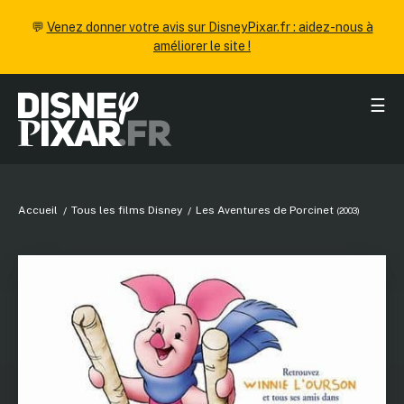
💬
Venez donner votre avis sur DisneyPixar.fr : aidez-nous à
améliorer le site !
☰
Accueil
Tous les films Disney
Les Aventures de Porcinet
(2003)