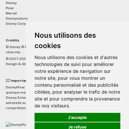
Disney
Pixar
Marvel
Disneynature
Disney Corporate
Nous utilisons des
Crédits
cookies
™
© Disney © Disney/Pixar © &
Lucasfilm LTD © Marvel. Tous droits
réservés.
Nous utilisons des cookies et d'autres
© 2007-2026 DisneyPixar.fr
technologies de suivi pour améliorer
Design & développement :
MonsieurPaul
votre expérience de navigation sur
notre site, pour vous montrer un
☝🏼 Important
contenu personnalisé et des publicités
DisneyPixar.fr est un site indépendant et n'est en aucun cas lié de
ciblées, pour analyser le trafic de notre
quelque manière que ce soit avec The Walt Disney Company, Pixar,
Disney Enterprises, Inc ou leurs dérivés ou associés. Toute demande
site et pour comprendre la provenance
adressée aux studios Disney ou Pixar sera ignorée. Merci de votre
de nos visiteurs.
compréhension.
J'accepte
Je refuse