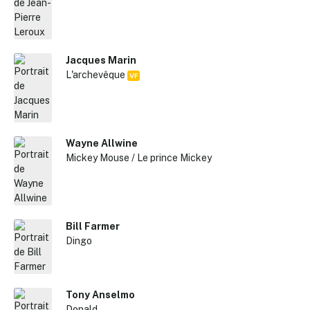
Reche
Jacques Marin
L'archevêque
VF
Wayne Allwine
Mickey Mouse / Le prince Mickey
Bill Farmer
Dingo
Tony Anselmo
Donald