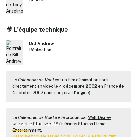
🎥
L'équipe technique
Bill Andrew
Réalisation
Le Calendrier de Noël
est un film d'animation sorti
directement en vidéo le
4 décembre 2002
en France (le
4 octobre 2002 dans son pays d'origine).
Le Calendrier de Noël
a été produit par
Walt Disney
Envie de
voir ce film ?
Animation Studios
et
Walt Disney Studios Home
Entertainment
.
Retrouvez toutes les éditions DVD et Blu-Ray du film