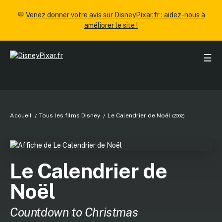
💬
Venez donner votre avis sur DisneyPixar.fr : aidez-nous à
améliorer le site !
☰
Accueil
Tous les films Disney
Le Calendrier de Noël
(2002)
Le Calendrier de
Noël
Countdown to Christmas