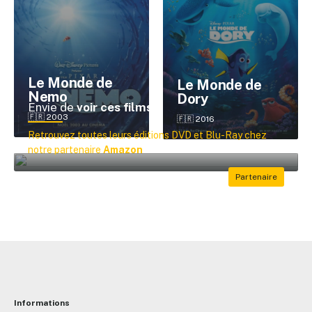
Le Monde de
Le Monde de
✕
Nemo
Dory
Envie de
voir ces films ?
🇫🇷 2003
🇫🇷 2016
Reche
Retrouvez toutes leurs éditions DVD et Blu-Ray chez
notre partenaire
Amazon
Informations