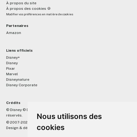
À propos du site
À propos des cookies 🍪
Modifier vos préférences en matière de cookies
Partenaires
Amazon
Liens officiels
Disney+
Disney
Pixar
Marvel
Disneynature
Disney Corporate
Crédits
™
© Disney © Disney/Pixar © &
Lucasfilm LTD © Marvel. Tous droits
Nous utilisons des
réservés.
© 2007-2026 DisneyPixar.fr
cookies
Design & développement :
MonsieurPaul