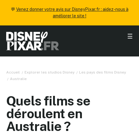
💬
Venez donner votre avis sur DisneyPixar.fr : aidez-nous à
améliorer le site !
☰
Accueil
Explorer les studios Disney
Les pays des films Disney
Australie
Quels films se
déroulent en
Australie ?