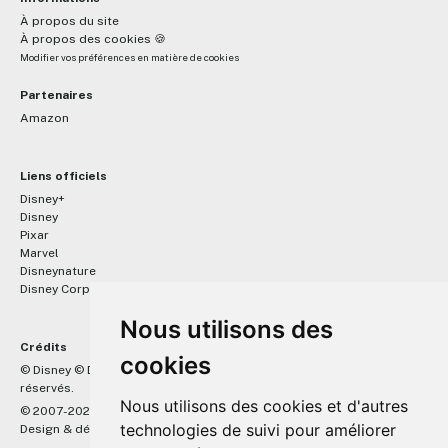
À propos du site
À propos des cookies 🍪
Modifier vos préférences en matière de cookies
Partenaires
Amazon
Liens officiels
Disney+
Disney
Pixar
Marvel
Disneynature
Disney Corporate
Nous utilisons des
Crédits
cookies
™
© Disney © Disney/Pixar © &
Lucasfilm LTD © Marvel. Tous droits
réservés.
Nous utilisons des cookies et d'autres
© 2007-2026 DisneyPixar.fr
technologies de suivi pour améliorer
Design & développement :
MonsieurPaul