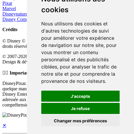
Pixar
cookies
Marvel
Disneynature
Disney Corporate
Nous utilisons des cookies et
Crédits
d'autres technologies de suivi
pour améliorer votre expérience
™
© Disney © Disney/Pixar © &
Lucasfilm LTD © Marvel. Tous
de navigation sur notre site, pour
droits réservés.
vous montrer un contenu
© 2007-2026 DisneyPixar.fr
personnalisé et des publicités
Design & développement :
MonsieurPaul
ciblées, pour analyser le trafic de
☝🏼 Important
notre site et pour comprendre la
provenance de nos visiteurs.
DisneyPixar.fr est un site indépendant et n'est en aucun cas lié de
quelque manière que ce soit avec The Walt Disney Company, Pixar,
Disney Enterprises, Inc ou leurs dérivés ou associés. Toute demande
J'accepte
adressée aux studios Disney ou Pixar sera ignorée. Merci de votre
compréhension.
Je refuse
Changer mes préférences
✕