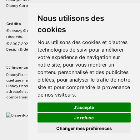
Disney Corporate
Nous utilisons des
Crédits
cookies
™
© Disney © Disney/Pixar © &
Lucasfilm LTD © Marvel. Tous droits
réservés.
Nous utilisons des cookies et d'autres
© 2007-2026 DisneyPixar.fr
technologies de suivi pour améliorer
Design & développement :
MonsieurPaul
votre expérience de navigation sur
notre site, pour vous montrer un
☝🏼 Important
contenu personnalisé et des publicités
DisneyPixar.fr est un site indépendant et n'est en aucun cas lié de
ciblées, pour analyser le trafic de notre
quelque manière que ce soit avec The Walt Disney Company, Pixar,
Disney Enterprises, Inc ou leurs dérivés ou associés. Toute demande
site et pour comprendre la provenance
adressée aux studios Disney ou Pixar sera ignorée. Merci de votre
de nos visiteurs.
compréhension.
J'accepte
Je refuse
Changer mes préférences