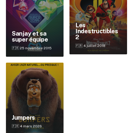
Les
Indestructibles
Sanjay et sa
2
super équipe
🇫🇷 4 juillet 2018
🇫🇷 25 novembre 2015
✕
Reche
Jumpers
🇫🇷 4 mars 2026