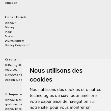
Amazon
Liens officiels
Disney+
Disney
Pixar
Marvel
Disneynature
Disney Corporate
Crédits
™
© Disney © Disney/Pixar © &
Lucasfilm LTD © Marvel. Tous droits
Nous utilisons des
réservés.
© 2007-2026 DisneyPixar.fr
cookies
Design & développement :
MonsieurPaul
Nous utilisons des cookies et d'autres
☝🏼 Important
technologies de suivi pour améliorer
DisneyPixar.fr est un site indépendant et n'est en aucun cas lié de
votre expérience de navigation sur
quelque manière que ce soit avec The Walt Disney Company, Pixar,
notre site, pour vous montrer un
Disney Enterprises, Inc ou leurs dérivés ou associés. Toute demande