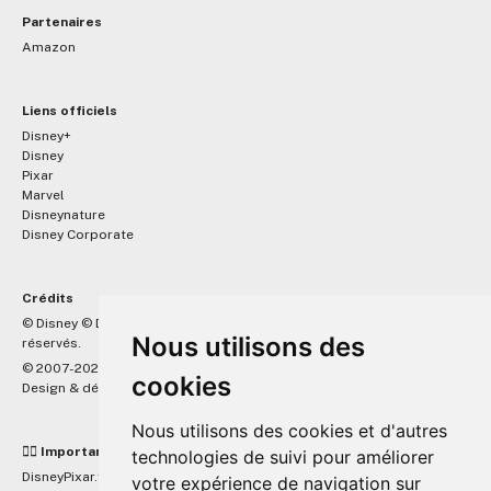
Partenaires
Amazon
Liens officiels
Disney+
Disney
Pixar
Marvel
Disneynature
Disney Corporate
Crédits
™
© Disney © Disney/Pixar © &
Lucasfilm LTD © Marvel. Tous droits
Nous utilisons des
réservés.
© 2007-2026 DisneyPixar.fr
cookies
Design & développement :
MonsieurPaul
Nous utilisons des cookies et d'autres
☝🏼 Important
technologies de suivi pour améliorer
DisneyPixar.fr est un site indépendant et n'est en aucun cas lié de
votre expérience de navigation sur