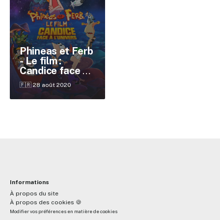
✕
Phineas et Ferb
- Le film :
Candice face à
Reche
l'univers
🇫🇷 28 août 2020
Informations
À propos du site
À propos des cookies 🍪
Modifier vos préférences en matière de cookies