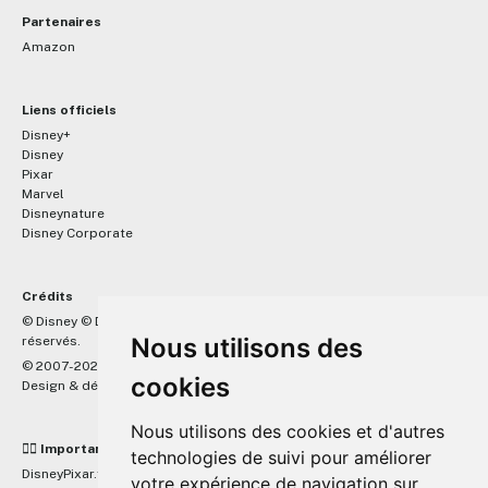
Partenaires
Amazon
Liens officiels
Disney+
Disney
Pixar
Marvel
Disneynature
Disney Corporate
Crédits
™
© Disney © Disney/Pixar © &
Lucasfilm LTD © Marvel. Tous droits
Nous utilisons des
réservés.
© 2007-2026 DisneyPixar.fr
cookies
Design & développement :
MonsieurPaul
Nous utilisons des cookies et d'autres
☝🏼 Important
technologies de suivi pour améliorer
DisneyPixar.fr est un site indépendant et n'est en aucun cas lié de
votre expérience de navigation sur