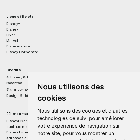
Liens officiels
Disney+
Disney
Pixar
Marvel
Disneynature
Disney Corporate
Crédits
™
© Disney © Disney/Pixar © &
Lucasfilm LTD © Marvel. Tous droits
réservés.
Nous utilisons des
© 2007-2026 DisneyPixar.fr
Design & développement :
MonsieurPaul
cookies
Nous utilisons des cookies et d'autres
☝🏼 Important
technologies de suivi pour améliorer
DisneyPixar.fr est un site indépendant et n'est en aucun cas lié de
votre expérience de navigation sur
quelque manière que ce soit avec The Walt Disney Company, Pixar,
Disney Enterprises, Inc ou leurs dérivés ou associés. Toute demande
notre site, pour vous montrer un
adressée aux studios Disney ou Pixar sera ignorée. Merci de votre