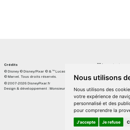
Crédits
☝🏼 Important
™
© Disney © Disney/Pixar © &
Lucasfilm LTD
DisneyPixar.fr est 
Nous utilisons d
© Marvel. Tous droits réservés.
lié de quelque mani
Company, Pixar, Dis
© 2007-2026 DisneyPixar.fr
associés. Toute de
Design & développement :
MonsieurPaul
Nous utilisons des cookie
Pixar sera ignorée.
votre expérience de navig
personnalisé et des public
pour comprendre la prove
J'accepte
Je refuse
C