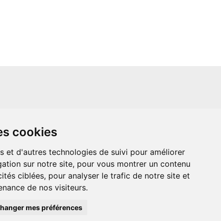
un site indépendant et n'est en aucun cas
es cookies
ère que ce soit avec The Walt Disney
ney Enterprises, Inc ou leurs dérivés ou
mande adressée aux studios Disney ou
s et d'autres technologies de suivi pour améliorer
 Merci de votre compréhension.
ation sur notre site, pour vous montrer un contenu
ités ciblées, pour analyser le trafic de notre site et
nance de nos visiteurs.
hanger mes préférences