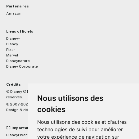
Partenaires
Amazon
Liens officiels
Disney+
Disney
Pixar
Marvel
Disneynature
Disney Corporate
Crédits
™
© Disney © Disney/Pixar © &
Lucasfilm LTD © Marvel. Tous droits
Nous utilisons des
réservés.
© 2007-2026 DisneyPixar.fr
cookies
Design & développement :
MonsieurPaul
Nous utilisons des cookies et d'autres
☝🏼 Important
technologies de suivi pour améliorer
DisneyPixar.fr est un site indépendant et n'est en aucun cas lié de
votre expérience de navigation sur