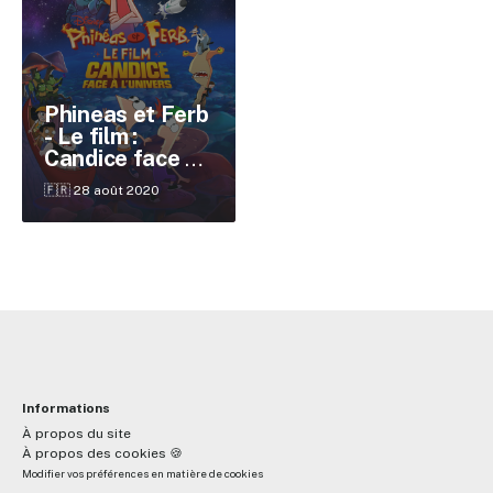
✕
Phineas et Ferb
- Le film :
Candice face à
Reche
l'univers
🇫🇷 28 août 2020
Informations
À propos du site
À propos des cookies 🍪
Modifier vos préférences en matière de cookies