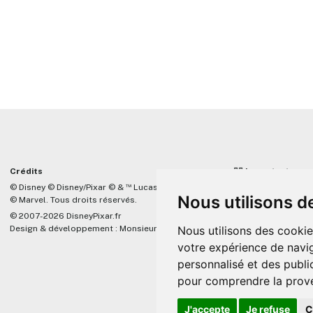
Crédits
☝🏼 Important
™
© Disney © Disney/Pixar © &
Lucasfilm LTD
DisneyPixar.fr est 
Nous utilisons d
© Marvel. Tous droits réservés.
lié de quelque mani
Company, Pixar, Dis
© 2007-2026 DisneyPixar.fr
associés. Toute de
Design & développement :
MonsieurPaul
Nous utilisons des cookie
Pixar sera ignorée.
votre expérience de navig
personnalisé et des public
pour comprendre la prove
J'accepte
Je refuse
C