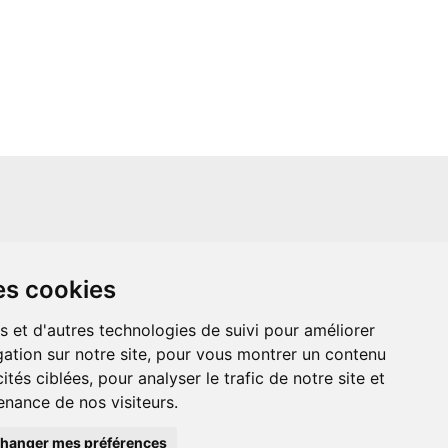
un site indépendant et n'est en aucun cas
es cookies
ère que ce soit avec The Walt Disney
ney Enterprises, Inc ou leurs dérivés ou
mande adressée aux studios Disney ou
s et d'autres technologies de suivi pour améliorer
 Merci de votre compréhension.
ation sur notre site, pour vous montrer un contenu
ités ciblées, pour analyser le trafic de notre site et
nance de nos visiteurs.
hanger mes préférences