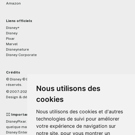
Amazon
Liens officiels
Disney+
Disney
Pixar
Marvel
Disneynature
Disney Corporate
Crédits
™
© Disney © Disney/Pixar © &
Lucasfilm LTD © Marvel. Tous droits
réservés.
Nous utilisons des
© 2007-2026 DisneyPixar.fr
cookies
Design & développement :
MonsieurPaul
Nous utilisons des cookies et d'autres
☝🏼 Important
technologies de suivi pour améliorer
DisneyPixar.fr est un site indépendant et n'est en aucun cas lié de
votre expérience de navigation sur
quelque manière que ce soit avec The Walt Disney Company, Pixar,
notre site, pour vous montrer un
Disney Enterprises, Inc ou leurs dérivés ou associés. Toute demande