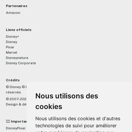
Partenaires
Amazon
Liens officiels
Disney+
Disney
Pixar
Marvel
Disneynature
Disney Corporate
Crédits
™
© Disney © Disney/Pixar © &
Lucasfilm LTD © Marvel. Tous droits
réservés.
Nous utilisons des
© 2007-2026 DisneyPixar.fr
Design & développement :
cookies
MonsieurPaul
Nous utilisons des cookies et d'autres
☝🏼 Important
technologies de suivi pour améliorer
DisneyPixar.fr est un site indépendant et n'est en aucun cas lié de