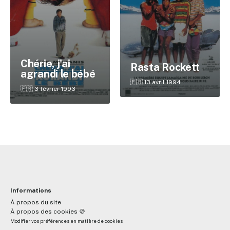
✕
Chérie, j'ai
Rasta Rockett
agrandi le bébé
Reche
🇫🇷 13 avril 1994
🇫🇷 3 février 1993
Informations
À propos du site
À propos des cookies 🍪
Modifier vos préférences en matière de cookies