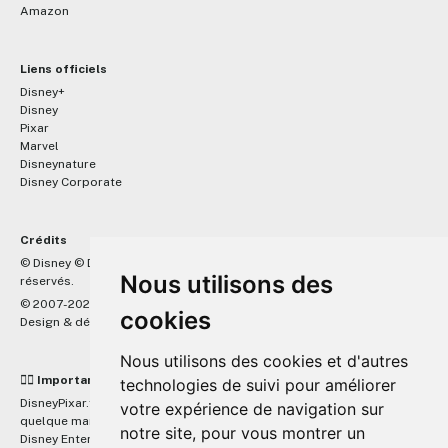
Amazon
Liens officiels
Disney+
Disney
Pixar
Marvel
Disneynature
Disney Corporate
Crédits
™
© Disney © Disney/Pixar © &
Lucasfilm LTD © Marvel. Tous droits
Nous utilisons des
réservés.
© 2007-2026 DisneyPixar.fr
cookies
Design & développement :
MonsieurPaul
Nous utilisons des cookies et d'autres
☝🏼 Important
technologies de suivi pour améliorer
DisneyPixar.fr est un site indépendant et n'est en aucun cas lié de
votre expérience de navigation sur
quelque manière que ce soit avec The Walt Disney Company, Pixar,
notre site, pour vous montrer un
Disney Enterprises, Inc ou leurs dérivés ou associés. Toute demande