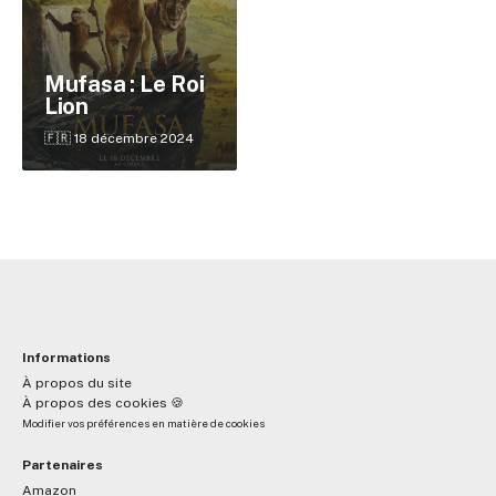
✕
Mufasa : Le Roi
Lion
🇫🇷 18 décembre 2024
Reche
Informations
À propos du site
À propos des cookies 🍪
Modifier vos préférences en matière de cookies
Partenaires
Amazon