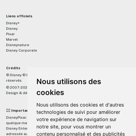
Liens officiels
Disney+
Disney
Pixar
Marvel
Disneynature
Disney Corporate
Crédits
™
© Disney © Disney/Pixar © &
Lucasfilm LTD © Marvel. Tous droits
Nous utilisons des
réservés.
© 2007-2026 DisneyPixar.fr
cookies
Design & développement :
MonsieurPaul
Nous utilisons des cookies et d'autres
☝🏼 Important
technologies de suivi pour améliorer
DisneyPixar.fr est un site indépendant et n'est en aucun cas lié de
votre expérience de navigation sur
quelque manière que ce soit avec The Walt Disney Company, Pixar,
notre site, pour vous montrer un
Disney Enterprises, Inc ou leurs dérivés ou associés. Toute demande
contenu personnalisé et des publicités
adressée aux studios Disney ou Pixar sera ignorée. Merci de votre