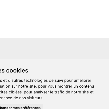
un site indépendant et n'est en aucun cas
es cookies
ère que ce soit avec The Walt Disney
ney Enterprises, Inc ou leurs dérivés ou
mande adressée aux studios Disney ou
s et d'autres technologies de suivi pour améliorer
 Merci de votre compréhension.
ation sur notre site, pour vous montrer un contenu
ités ciblées, pour analyser le trafic de notre site et
nance de nos visiteurs.
hanger mes préférences