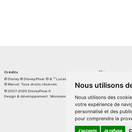
Crédits
☝🏼 Important
™
© Disney © Disney/Pixar © &
Lucasfilm LTD
DisneyPixar.fr est 
Nous utilisons d
© Marvel. Tous droits réservés.
lié de quelque mani
Company, Pixar, Dis
© 2007-2026 DisneyPixar.fr
associés. Toute de
Design & développement :
MonsieurPaul
Nous utilisons des cookie
Pixar sera ignorée.
votre expérience de navig
personnalisé et des public
pour comprendre la prove
J'accepte
Je refuse
C