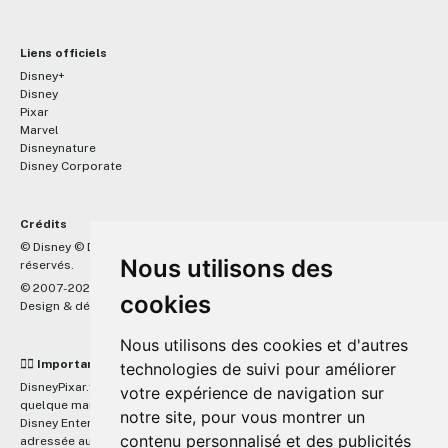
Liens officiels
Disney+
Disney
Pixar
Marvel
Disneynature
Disney Corporate
Crédits
™
© Disney © Disney/Pixar © &
Lucasfilm LTD © Marvel. Tous droits
Nous utilisons des
réservés.
© 2007-2026 DisneyPixar.fr
cookies
Design & développement :
MonsieurPaul
Nous utilisons des cookies et d'autres
☝🏼 Important
technologies de suivi pour améliorer
DisneyPixar.fr est un site indépendant et n'est en aucun cas lié de
votre expérience de navigation sur
quelque manière que ce soit avec The Walt Disney Company, Pixar,
notre site, pour vous montrer un
Disney Enterprises, Inc ou leurs dérivés ou associés. Toute demande
contenu personnalisé et des publicités
adressée aux studios Disney ou Pixar sera ignorée. Merci de votre