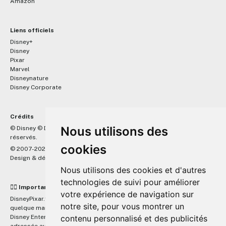
Amazon
Liens officiels
Disney+
Disney
Pixar
Marvel
Disneynature
Disney Corporate
Crédits
™
Nous utilisons des
© Disney © Disney/Pixar © &
Lucasfilm LTD © Marvel. Tous droits
réservés.
cookies
© 2007-2026 DisneyPixar.fr
Design & développement :
MonsieurPaul
Nous utilisons des cookies et d'autres
technologies de suivi pour améliorer
☝🏼 Important
votre expérience de navigation sur
DisneyPixar.fr est un site indépendant et n'est en aucun cas lié de
notre site, pour vous montrer un
quelque manière que ce soit avec The Walt Disney Company, Pixar,
Disney Enterprises, Inc ou leurs dérivés ou associés. Toute demande
contenu personnalisé et des publicités
adressée aux studios Disney ou Pixar sera ignorée. Merci de votre